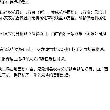
垛正在转运托盘上。
产农机具1。3万台（套），完成机耕面积1。2万亩；已培训
内5家农机合做社拥无机械化育秧秧盘33万盘，能够供给机械化
象州县农村分析试点试验项目，由广西象州象仓米业无限公司担
确保秧苗更好出芽。”罗秀镇智能化育秧工场手艺员胡荣俊说。
能化育秧工场担任人苏超近日受访时说。
工场占地面积10亩，是象州县农村分析试点试验项目，由广西
甩干机、拌药机等一系列先辈的智能设备。