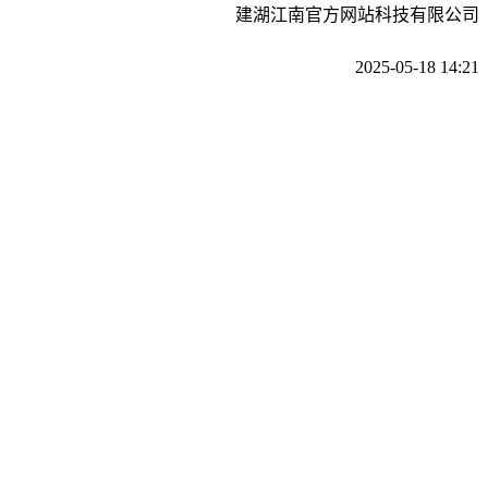
建湖江南官方网站科技有限公司
2025-05-18 14:21