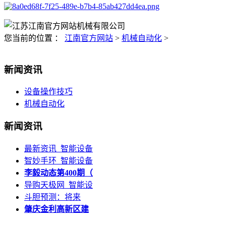
您当前的位置 ：
江南官方网站
>
机械自动化
>
新闻资讯
设备操作技巧
机械自动化
新闻资讯
最新资讯_智能设备
智妙手环_智能设备
李毅动态第400期（
导购天极网_智能设
斗胆预测：将来
肇庆金利高新区建