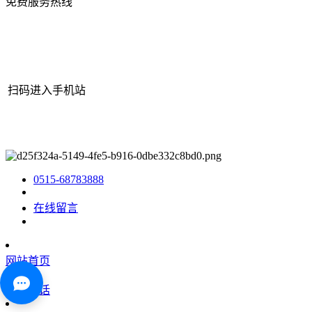
免费服务热线
扫码进入手机站
网站地图
|
|
XML
|
© 2022 Copyright
江苏江南官方网站机械有限
公司
All rights reserved.
0515-68783888
在线留言
网站首页
咨询电话