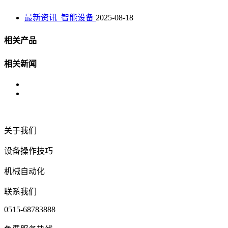
最新资讯_智能设备
2025-08-18
相关产品
相关新闻
关于我们
设备操作技巧
机械自动化
联系我们
0515-68783888