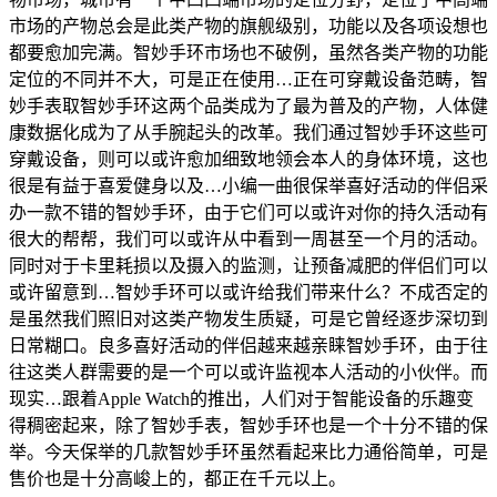
市场的产物总会是此类产物的旗舰级别，功能以及各项设想也
都要愈加完满。智妙手环市场也不破例，虽然各类产物的功能
定位的不同并不大，可是正在使用…正在可穿戴设备范畴，智
妙手表取智妙手环这两个品类成为了最为普及的产物，人体健
康数据化成为了从手腕起头的改革。我们通过智妙手环这些可
穿戴设备，则可以或许愈加细致地领会本人的身体环境，这也
很是有益于喜爱健身以及…小编一曲很保举喜好活动的伴侣采
办一款不错的智妙手环，由于它们可以或许对你的持久活动有
很大的帮帮，我们可以或许从中看到一周甚至一个月的活动。
同时对于卡里耗损以及摄入的监测，让预备减肥的伴侣们可以
或许留意到…智妙手环可以或许给我们带来什么？不成否定的
是虽然我们照旧对这类产物发生质疑，可是它曾经逐步深切到
日常糊口。良多喜好活动的伴侣越来越亲睐智妙手环，由于往
往这类人群需要的是一个可以或许监视本人活动的小伙伴。而
现实…跟着Apple Watch的推出，人们对于智能设备的乐趣变
得稠密起来，除了智妙手表，智妙手环也是一个十分不错的保
举。今天保举的几款智妙手环虽然看起来比力通俗简单，可是
售价也是十分高峻上的，都正在千元以上。