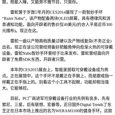
题，既能入睡，又能旁不雅节目，只需你。
雷蛇曾于岁首年月的CES2014展现了一款智妙手环
“Razer Nabu”，该产物配备两块OLED屏幕，具有德律风和消
息通知功能，面向开辟者的售价仅49美元(约合人平易近币300
元摆布)。现正在这。
雷蛇一曲以产物高档质量过硬以及产物线复杂(不务正业)
出名。现正在该公司曾经预备好把触角伸向愈渐火热的可穿戴
设备。雷蛇Nabu智妙手环曾经于比来发布，雷蛇曾经面向开
辟者了免费SDK东西，开辟者只需。
本年的CES2015展会上，智能家居取可穿戴设备成为亮
点。正在展馆中，这个手环不是戴正在手腕上，而是跟戒指一
样戴正在手指上的。别看这个小工具不起眼，功能却相当强
大。它能够控。
目前，PC厂商进军可穿戴设备行业的先例有良多，先有
索尼、三星，后有联想、宏碁等，近日国外Digital Trends了东
芝正在日本市场上推出的名为WERAM1100的健身手环。这款