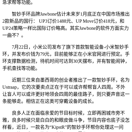
急求帮等功能。
智妙手环品牌Jawbone估计未来岁1月底正在中国市场推出
2款新品的国行： UP3订价1488元、UP Move订价418元，和
UP24策略一样比国际订价略高。其实Jawbone的软件方面实力
一曲不？。
7月22日，小米公司发布了旗下首款智能设备-小米智妙手
环，并发布价钱为79元，目前能够正在小米官网进行预定。手
环支撑数据检测，待机时间可达到30天摆布，并有智能闹钟，
手机查找等功能。
近期三位来自墨西哥的创业者推出了一款智妙手环，名为
Ustraap，它的次要卖点正在于可以或许帮帮盲人四周。不外
让盲人可以或许更好地领会四周的最佳路子，则只要声音这一
条能够走。相信正在这类可穿戴设备的成长。
良多人正在面临亲爱的节目标时候，立即再困城市旁不
雅，良多时候只是白白的和眼皮做斗争，节目内容也底子没怎
样看，近日，一款名为“KipstR”的智妙手环帮你处理这一问