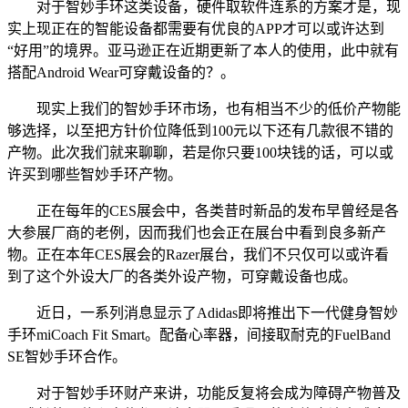
对于智妙手环这类设备，硬件取软件连系的方案才是，现
实上现正在的智能设备都需要有优良的APP才可以或许达到
“好用”的境界。亚马逊正在近期更新了本人的使用，此中就有
搭配Android Wear可穿戴设备的？。
现实上我们的智妙手环市场，也有相当不少的低价产物能
够选择，以至把方针价位降低到100元以下还有几款很不错的
产物。此次我们就来聊聊，若是你只要100块钱的话，可以或
许买到哪些智妙手环产物。
正在每年的CES展会中，各类昔时新品的发布早曾经是各
大参展厂商的老例，因而我们也会正在展台中看到良多新产
物。正在本年CES展会的Razer展台，我们不只仅可以或许看
到了这个外设大厂的各类外设产物，可穿戴设备也成。
近日，一系列消息显示了Adidas即将推出下一代健身智妙
手环miCoach Fit Smart。配备心率器，间接取耐克的FuelBand
SE智妙手环合作。
对于智妙手环财产来讲，功能反复将会成为障碍产物普及