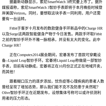
据最新动静显示，索尼SmartWatch 3终究要上市了。据外
媒报道称，索尼SmartWatch 3智妙手表即将于本月晚些时候登
岸美国Verizon。同时，要想取这块手表一同利用，用户还需
要有一台运转。
Fitbit于客岁十月发布的数款健身手环新品中的Charge HR
以及Surge这两款智能健身产物于今日发售。两款手环取Fitbit
之前的智妙手环外不雅一脉相承，并没有太大的变化。此中
Charge HR！
正在Computex2014展会期间，宏碁发布了首款可穿戴设
备--Liquid Leap智妙手环。宏碁将Liquid Leap称做是一部智妙
手表，目前有动静成，宏碁将正在10月份正式正在地域开卖，
而其他！
跟着糊口压力的逐步添加，忧伤症等心理疾病的患者人数
曾经呈现了增加态势，那么我们能不克不及防患于未然呢？
Olive智妙手环正在近期发布，设想集体号称可以或许侦测利
用者的压力形态。