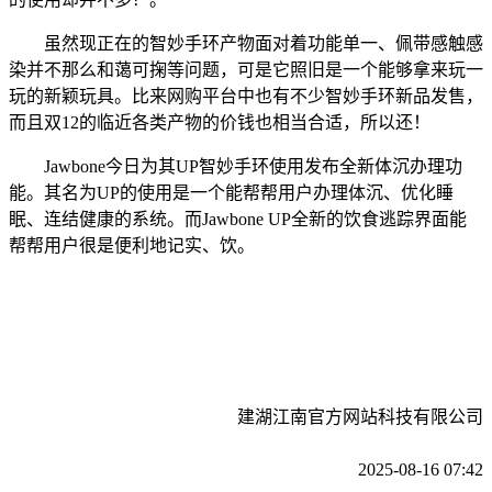
虽然现正在的智妙手环产物面对着功能单一、佩带感触感
染并不那么和蔼可掬等问题，可是它照旧是一个能够拿来玩一
玩的新颖玩具。比来网购平台中也有不少智妙手环新品发售，
而且双12的临近各类产物的价钱也相当合适，所以还！
Jawbone今日为其UP智妙手环使用发布全新体沉办理功
能。其名为UP的使用是一个能帮帮用户办理体沉、优化睡
眠、连结健康的系统。而Jawbone UP全新的饮食逃踪界面能
帮帮用户很是便利地记实、饮。
建湖江南官方网站科技有限公司
2025-08-16 07:42