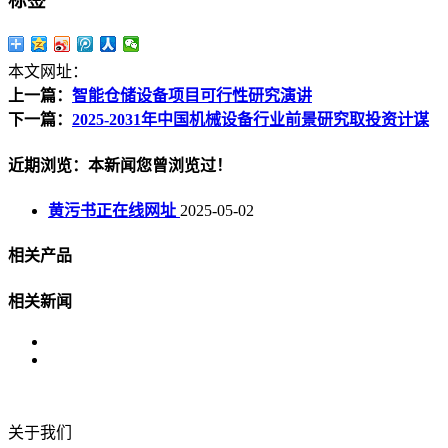
标签
本文网址：
上一篇：
智能仓储设备项目可行性研究演讲
下一篇：
2025-2031年中国机械设备行业前景研究取投资计谋
近期浏览：本新闻您曾浏览过！
黄污书正在线网址
2025-05-02
相关产品
相关新闻
关于我们