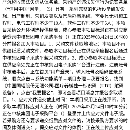
严沉税收违法失信从体名单、采购严沉违法失信行为记实名单
（“信用中国”网坐，（5）具有一系列完整的包拆设备研发设
想、出产制制、营销发卖以及售后办事系统，需要具无机械工
程师、电气工程师不少于10人，软件工程师不少于5人；本项
目采纳公开体例选择供应商，成心参取本项目标潜正在供应商
请登录中核集团电子采购平台（）正在2025年03月24日10时00
分前报名加入本项目。1、采购文件获取地地址：本项目不再
供给纸质采购文件，参取本项目标潜正在供应商应报名后通过
中核集团电子采购平载采购文件。2、成心参取本项目标潜正
在供应商须先正在中核集团电子采购平台进行注册。注册账号
审核通事后，正在首页“用户登录”，输入账号及暗码登录系
统，顺次点击→系统功能菜单→项目办理→我要报名，找到
《中国同辐股份无限公司-医疗器械独一标识码（UDI）赋码
设备》，点击“我要报名”，即可查看项目消息并报名参取项
目。1、应对文件递交截止时间：本项目采用正在线评断，请
参取本项目标应对人正在（时间）2025年03月24日10时00分前
正在中核集团电子采购平台（）登录并上传应对文件电子版。
若采购方还有要求递交纸质应对文件的，请按采购方要求的时
间及体例递交：。提交应对文件的体例：正在线上传应对文